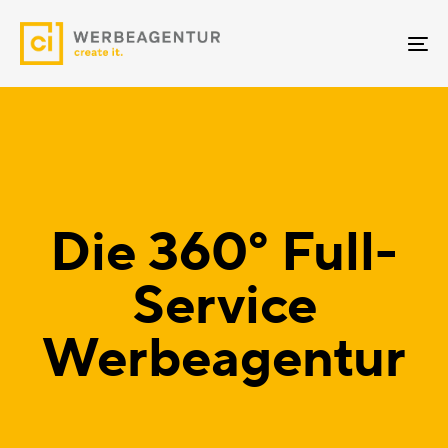
Skip
Skip
links
to
To
primary
na
navigation
Skip
to
content
Die 360° Full-
Service
Werbeagentur