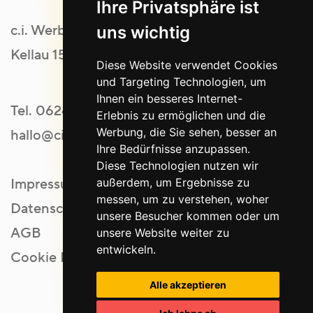
Ihre Privatsphäre ist
c.i. Werbeagentur GmbH
uns wichtig
Kellau 151 | 5431 Kuchl
Diese Website verwendet Cookies
und Targeting Technologien, um
Ihnen ein besseres Internet-
Tel.
06244 20554
Erlebnis zu ermöglichen und die
Werbung, die Sie sehen, besser an
hallo@ci-werbeagentur.at
Ihre Bedürfnisse anzupassen.
Diese Technologien nutzen wir
außerdem, um Ergebnisse zu
Impressum
messen, um zu verstehen, woher
Datenschutz
unsere Besucher kommen oder um
AGB
unsere Website weiter zu
entwickeln.
Cookie Einstellungen
Alle akzeptieren