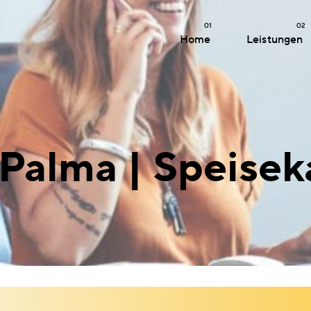
01
02
Home
Leistungen
 Palma | Speisek