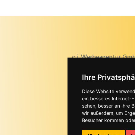
c.i. Werbeagentur Gm
Kellau 151 | 5431 Kuchl
Ihre Privatsphä
Tel.
06244 20554
hallo@ci-werbeagentur
Diese Website verwend
ein besseres Internet-
sehen, besser an Ihre 
wir außerdem, um Erge
Besucher kommen oder 