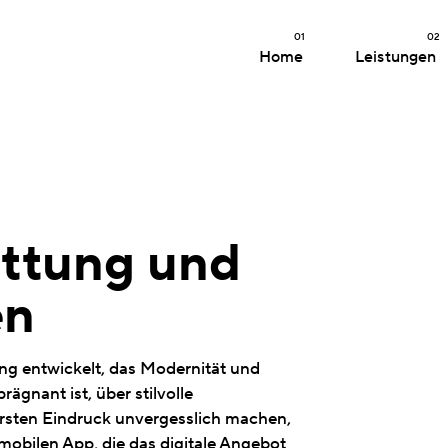
01
02
Home
Leistungen
attung und
en
ing entwickelt, das Modernität und
ägnant ist, über stilvolle
ersten Eindruck unvergesslich machen,
mobilen App, die das digitale Angebot