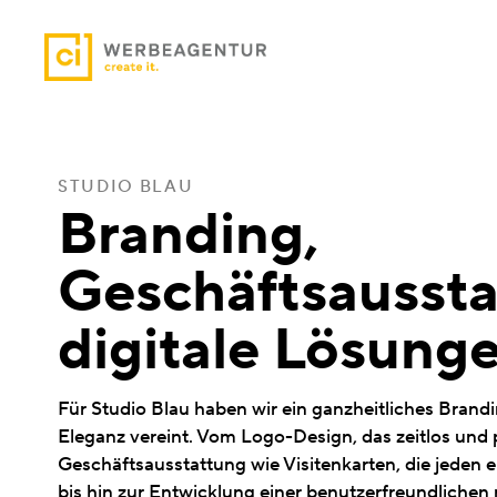
Skip
Skip
links
to
primary
navigation
Skip
STUDIO BLAU
Branding,
to
content
Geschäftsausst
digitale Lösung
Für Studio Blau haben wir ein ganzheitliches Brand
Eleganz vereint. Vom Logo-Design, das zeitlos und pr
Geschäftsausstattung wie Visitenkarten, die jeden 
bis hin zur Entwicklung einer benutzerfreundlichen 