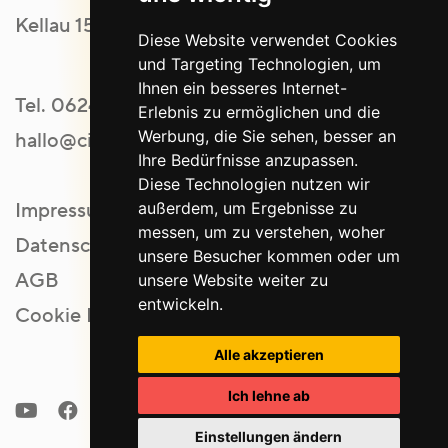
Kellau 151 | 5431 Kuchl
Diese Website verwendet Cookies
und Targeting Technologien, um
Ihnen ein besseres Internet-
Tel.
06244 20554
Erlebnis zu ermöglichen und die
Werbung, die Sie sehen, besser an
hallo@ci-werbeagentur.at
Ihre Bedürfnisse anzupassen.
Diese Technologien nutzen wir
außerdem, um Ergebnisse zu
Impressum
messen, um zu verstehen, woher
Datenschutz
unsere Besucher kommen oder um
AGB
unsere Website weiter zu
entwickeln.
Cookie Einstellungen
Alle akzeptieren
Ich lehne ab
Einstellungen ändern