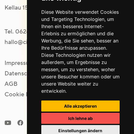
Kellau 151 | 5431 Kuchl
Diese Website verwendet Cookies
und Targeting Technologien, um
Ihnen ein besseres Internet-
Tel.
06244 20554
Erlebnis zu ermöglichen und die
Werbung, die Sie sehen, besser an
hallo@ci-werbeagentur.at
Ihre Bedürfnisse anzupassen.
Diese Technologien nutzen wir
außerdem, um Ergebnisse zu
Impressum
messen, um zu verstehen, woher
Datenschutz
unsere Besucher kommen oder um
AGB
unsere Website weiter zu
entwickeln.
Cookie Einstellungen
Alle akzeptieren
Ich lehne ab
Einstellungen ändern